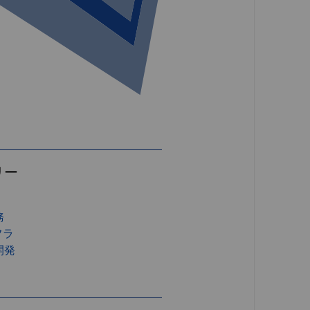
リー
務
フラ
開発