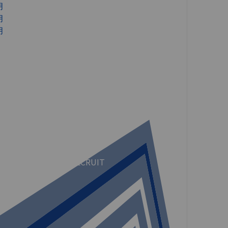
月
月
月
CULTURE
RECRUIT